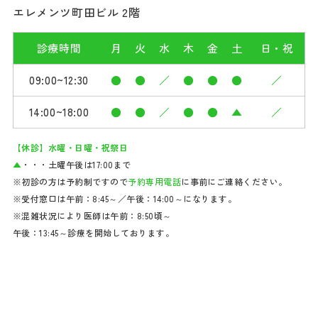
エレメンツ町田ビル 2階
診療時間
月
火
水
木
金
土
日・祝
09:00~12:30
●
●
／
●
●
●
／
14:00~18:00
●
●
／
●
●
▲
／
【休診】水曜・日曜・祝祭日
▲
・・・土曜午後は17:00まで
※初診の方は予約制ですので
予約専用電話
に事前にご連絡ください。
※受付窓口は午前：8:45～／午後：14:00～になります。
※混雑状況により医師は午前：8:50頃～
午後：13:45～診療を開始しております。