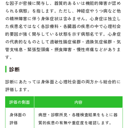
な因子が密接に関与し、器質的あるいは機能的障害が認め
られる病態」を指します。ただし、神経症やうつ病など他
の精神障害に伴う身体症状は含みません。心身症は独立し
た疾患名ではなく各診療科・各臓器の疾患の中で心理社会
的要因が強く関与している状態を示す病態名です。心身症
の代表的なものとして過敏性腸症候群・過換気症候群・気
管支喘息・緊張型頭痛・摂食障害・慢性疼痛などがありま
す。
診断
診断にあたっては身体面と心理社会面の両方から総合的に
評価します。
評価の側面
内容
身体面の
病歴・診察所見・各種検査結果をもとに器
評価
質的疾患の有無や重症度を確認します。