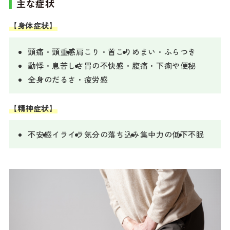
主な症状
【身体症状】
頭痛・頭重感
肩こり・首こり
めまい・ふらつき
動悸・息苦しさ
胃の不快感・腹痛・下痢や便秘
全身のだるさ・疲労感
【精神症状】
不安感
イライラ
気分の落ち込み
集中力の低下
不眠