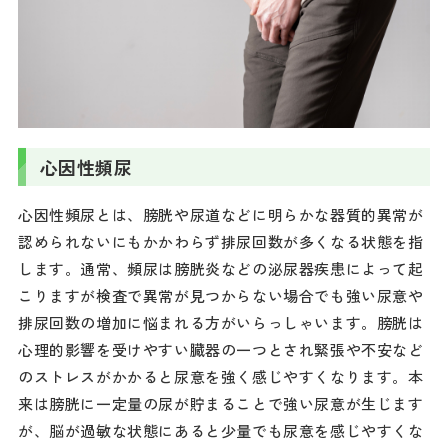
心因性頻尿
心因性頻尿とは、膀胱や尿道などに明らかな器質的異常が
認められないにもかかわらず排尿回数が多くなる状態を指
します。通常、頻尿は膀胱炎などの泌尿器疾患によって起
こりますが検査で異常が見つからない場合でも強い尿意や
排尿回数の増加に悩まれる方がいらっしゃいます。膀胱は
心理的影響を受けやすい臓器の一つとされ緊張や不安など
のストレスがかかると尿意を強く感じやすくなります。本
来は膀胱に一定量の尿が貯まることで強い尿意が生じます
が、脳が過敏な状態にあると少量でも尿意を感じやすくな