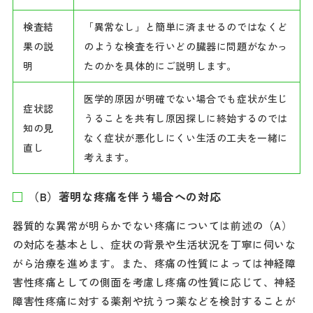
検査結
「異常なし」と簡単に済ませるのではなくど
果の説
のような検査を行いどの臓器に問題がなかっ
明
たのかを具体的にご説明します。
医学的原因が明確でない場合でも症状が生じ
症状認
うることを共有し原因探しに終始するのでは
知の見
なく症状が悪化しにくい生活の工夫を一緒に
直し
考えます。
（B）著明な疼痛を伴う場合への対応
器質的な異常が明らかでない疼痛については前述の（A）
の対応を基本とし、症状の背景や生活状況を丁寧に伺いな
がら治療を進めます。また、疼痛の性質によっては神経障
害性疼痛としての側面を考慮し疼痛の性質に応じて、神経
障害性疼痛に対する薬剤や抗うつ薬などを検討することが