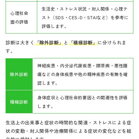
生活史・ストレス状況・対人関係・心理テ
心理社会
スト（SDS・CES-D・STAIなど）を参考に
面の評価
評価します。
診断は大きく
「除外診断」
と
「積極診断」
に分けられま
す。
神経疾患・内分泌代謝疾患・膠原病・悪性腫
除外診断
瘍などの身体疾患や他の精神疾患の有無を確
認します。
身体症状と心理社会的要因との関連性を評価
積極診断
します。
生活上の出来事と症状の時間的な関連・ストレスによる症
状の変動・対人関係や治療関係による症状の変化などを総