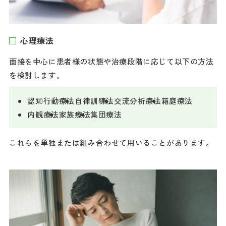
心理療法
面接を中心に患者様の状態や治療段階に応じて以下の方法
を検討します。
認知行動療法
自律訓練法
交流分析療法
箱庭療法
内観療法
家族療法
集団療法
これらを単独または組み合わせて用いることがあります。