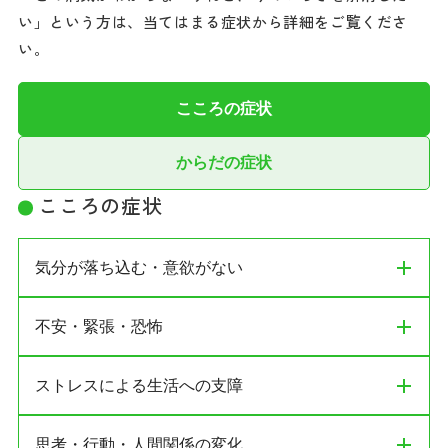
い」という方は、当てはまる症状から詳細をご覧くださ
い。
こころの症状
からだの症状
こころの症状
気分が落ち込む・意欲がない
不安・緊張・恐怖
主な症状
憂うつな気分・悲しい・絶望感・孤独感を感じる
ストレスによる生活への支障
主な症状
何に対しても興味がわかない・喜びを感じない
やる気が出ない・何をやるのも億劫（意欲低下）
漠然とした不安やイライラが続く
思考・行動・人間関係の変化