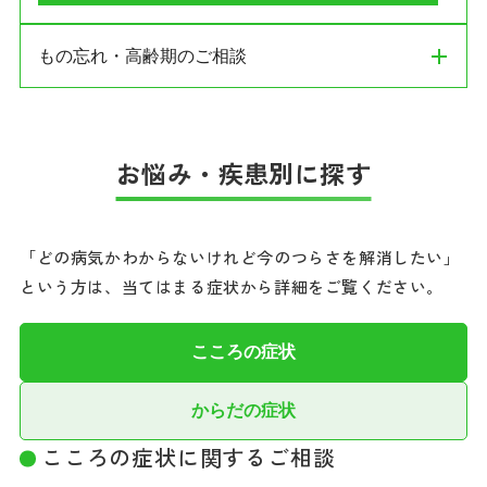
発達・行動のご相談
思考や認知の変化
もの忘れ・高齢期のご相談
主な症状
お悩み・疾患別に探す
同じことを何度も聞く・最近の出来事を忘れる
物の置き場所がわからなくなる・探し物が増える
時間や場所の感覚が不確かになる（見当識障害）
無関心・無感情・無気力（アパシー）
「どの病気かわからないけれど今のつらさを解消したい」
急に怒りっぽくなる・身の回りのことができなくなる
という方は、当てはまる症状から詳細をご覧ください。
考えられる疾患
こころの症状
認知症（アルツハイマー型など）・パーキンソン病に伴
からだの症状
う精神症状
こころの症状に関するご相談
高齢期のこころの問題