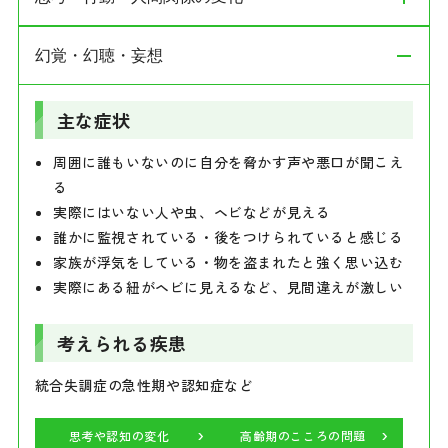
主な症状
思考力・集中力の低下・仕事や勉強に身が入らない
人前で過度に緊張する（声の上擦り・顔の赤らみ・頭
自分に価値がないと感じる・自責の念が強い
が真っ白になる）
環境の変化に適応できず、心身に不調が出ている
時々死にたくなる・消えてしまいたいと思う
幻覚・幻聴・妄想
主な症状
本番に弱い・対人緊張が強い
出社拒否・不登校・引きこもり・職場不適応
突然の動悸・息苦しさ・死ぬのではないかという恐怖
人間関係が悪化しやすい・感情のコントロールが難し
誰かに悪口を言われている・監視されていると感じる
考えられる疾患
（パニック発作）
主な症状
い
（幻聴・妄想）
電車や人混みなど、特定の場所が怖くて避けてしまう
月経前にイライラしたり、ひどく憂うつになる
うつ病・慢性うつ病・躁うつ病（双極性障害）・非定型
考えがまとまらない・話が支離滅裂になる
何度も確認しないと気が済まない・手を洗いすぎる
周囲に誰もいないのに自分を脅かす声や悪口が聞こえ
うつ病など
お酒が止められない（アルコール依存）
（強迫行為）
る
考えられる疾患
極端な食事制限または過食嘔吐を繰り返す（摂食障
実際にはいない人や虫、ヘビなどが見える
うつ病
高齢期のこころの問題
害）
誰かに監視されている・後をつけられていると感じる
考えられる疾患
適応障害・職場不適応症・心因反応・PMS（月経前症候
リストカットなどの自傷行為
家族が浮気をしている・物を盗まれたと強く思い込む
群）など
特定のものごとへの強いこだわり・コミュニケーショ
パニック障害・社交不安障害・全般性不安障害・強迫性
実際にある紐がヘビに見えるなど、見間違えが激しい
ンの苦手さ
障害・PTSDなど
ストレスによる不調
自律神経・身体症状
考えられる疾患
考えられる疾患
不安・パニック
自律神経・身体症状
統合失調症の急性期や認知症など
統合失調症・発達障害（ADHD/ASD）・摂食障害・依存
症など
思考や認知の変化
高齢期のこころの問題