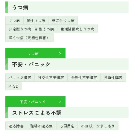
うつ病
うつ病
慢性うつ病
難治性うつ病
非定型うつ病・新型うつ病
生活習慣病とうつ病
躁うつ病（双極性障害）
うつ病
不安・パニック
パニック障害
社交性不安障害
全般性不安障害
強迫性障害
PTSD
不安・パニック
ストレスによる不調
適応障害
職場不適応症
心因反応
不登校・ひきこもり