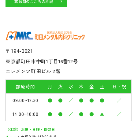
高齢期のこころの相談
〒194-0021
東京都町田市中町1丁目16番12号
エレメンツ町田ビル 2階
診療時間
月
火
水
木
金
土
日・祝
09:00~12:30
●
●
／
●
●
●
／
14:00~18:00
●
●
／
●
●
▲
／
【休診】水曜・日曜・祝祭日
▲
・・・土曜午後は17:00まで