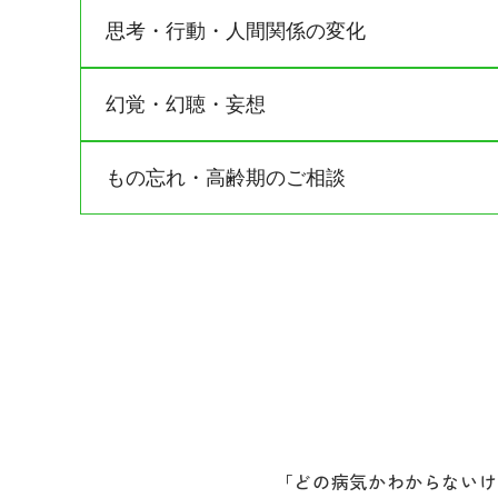
思考・行動・人間関係の変化
幻覚・幻聴・妄想
主な症状
誰かに悪口を言われている・監視されている
もの忘れ・高齢期のご相談
主な症状
考えがまとまらない・話が支離滅裂になる
お酒が止められない（アルコール依存）
周囲に誰もいないのに自分を脅かす声や悪口
主な症状
極端な食事制限または過食嘔吐を繰り返す（
実際にはいない人や虫、ヘビなどが見える
リストカットなどの自傷行為
誰かに監視されている・後をつけられている
同じことを何度も聞く・最近の出来事を忘れ
特定のものごとへの強いこだわり・コミュニ
家族が浮気をしている・物を盗まれたと強く
物の置き場所がわからなくなる・探し物が増
実際にある紐がヘビに見えるなど、見間違え
時間や場所の感覚が不確かになる（見当識障
考えられる疾患
無関心・無感情・無気力（アパシー）
考えられる疾患
急に怒りっぽくなる・身の回りのことができ
統合失調症・発達障害（ADHD/ASD）・摂食
「どの病気かわからないけ