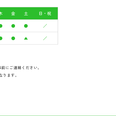
木
金
土
日・祝
●
●
●
／
●
●
▲
／
事前にご連絡ください。
になります。