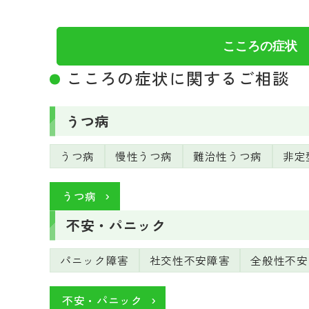
統合失調症の急性期や認知症など
考えられる疾患
発達・行動のご相談
思考や認知の変化
思考や認知の変化
高齢期のこころの問
こころの症状
認知症（アルツハイマー型など）・パーキンソ
こころの症状に関するご相談
高齢期のこころの問題
うつ病
うつ病
慢性うつ病
難治性うつ病
非定
うつ病
不安・パニック
パニック障害
社交性不安障害
全般性不安
不安・パニック