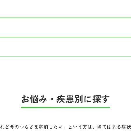
と感じる（幻聴・妄想）
が聞こえる
摂食障害）
と感じる
る
ケーションの苦手さ
思い込む
える
お悩み・疾患別に探す
が激しい
害）
なくなる
障害・依存症など
れど今のつらさを解消したい」という方は、当てはまる症