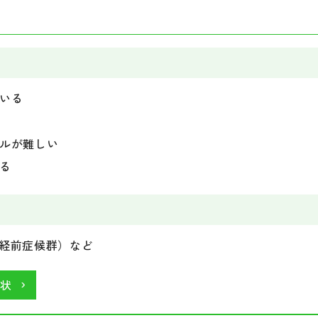
じる
い
下）
らない
らみ・頭が真っ白になる）
いる
いう恐怖（パニック発作）
てしまう
ルが難しい
すぎる（強迫行為）
る
・非定型うつ病など
強迫性障害・PTSDなど
月経前症候群）など
状