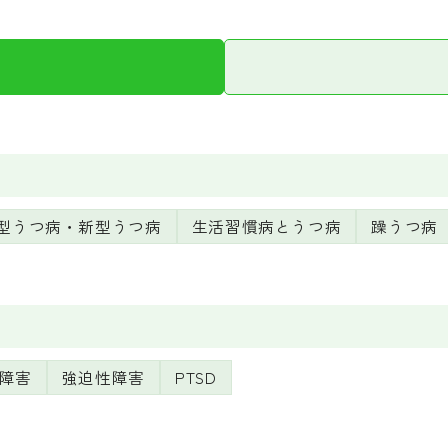
題
ン病に伴う精神症状
型うつ病・新型うつ病
生活習慣病とうつ病
躁うつ病
障害
強迫性障害
PTSD