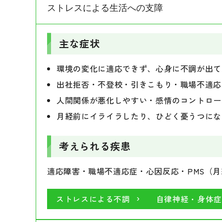
憂うつな気分・悲しい・絶望感・孤独感を感
ストレスによる生活への支障
主な症状
何に対しても興味がわかない・喜びを感じな
やる気が出ない・何をやるのも億劫（意欲低
漠然とした不安やイライラが続く
主な症状
思考力・集中力の低下・仕事や勉強に身が入
人前で過度に緊張する（声の上擦り・顔の赤
自分に価値がないと感じる・自責の念が強い
本番に弱い・対人緊張が強い
環境の変化に適応できず、心身に不調が出て
時々死にたくなる・消えてしまいたいと思う
突然の動悸・息苦しさ・死ぬのではないかと
出社拒否・不登校・引きこもり・職場不適応
電車や人混みなど、特定の場所が怖くて避け
人間関係が悪化しやすい・感情のコントロー
考えられる疾患
何度も確認しないと気が済まない・手を洗い
月経前にイライラしたり、ひどく憂うつにな
うつ病・慢性うつ病・躁うつ病（双極性障害）
考えられる疾患
考えられる疾患
うつ病
高齢期のこころの問題
パニック障害・社交不安障害・全般性不安障害・
適応障害・職場不適応症・心因反応・PMS（
不安・パニック
自律神経・身体症状
ストレスによる不調
自律神経・身体症